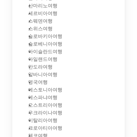
산마리노여행
세르비아여행
스웨덴여행
스위스여행
슬로바키아여행
슬로베니아여행
아이슬란드여행
아일랜드여행
안도라여행
알바니아여행
영국여행
에스토니아여행
에스파냐여행
오스트리아여행
우크라이나여행
이탈리아여행
크로아티아여행
체코여행