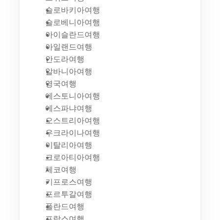
슬로바키아여행
슬로베니아여행
아이슬란드여행
아일랜드여행
안도라여행
알바니아여행
영국여행
에스토니아여행
에스파냐여행
오스트리아여행
우크라이나여행
이탈리아여행
크로아티아여행
체코여행
키프로스여행
포르투갈여행
폴란드여행
프랑스여행