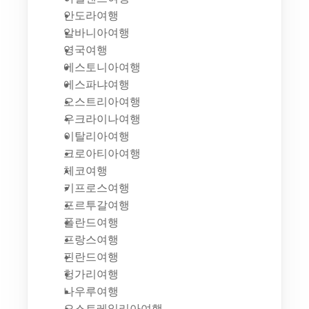
안도라여행
알바니아여행
영국여행
에스토니아여행
에스파냐여행
오스트리아여행
우크라이나여행
이탈리아여행
크로아티아여행
체코여행
키프로스여행
포르투갈여행
폴란드여행
프랑스여행
핀란드여행
헝가리여행
나우루여행
오스트레일리아여행