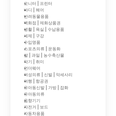
모니터 | 프린터
바디 | 헤어
반려동물용품
백화점 | 제화상품권
생활 | 욕실 | 수납용품
세제 | 구강
수입명품
스포츠의류 | 운동화
쌀 | 과일 | 농수축산물
악기 | 취미
언더웨어
여성의류 | 신발 | 악세사리
여행 | 항공권
유아동신발 | 가방 | 잡화
유아동의류
음향기기
자전거 | 보드
자동차용품