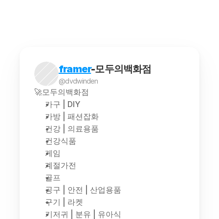
해외구매대행은 소비자가 해외에서 판매되는 상품을 
framer
-모두의백화점
@dvdwinden
🚀모두의백화점
가구 | DIY
가방 | 패션잡화
건강 | 의료용품
건강식품
게임
계절가전
골프
공구 | 안전 | 산업용품
구기 | 라켓
기저귀 | 분유 | 유아식