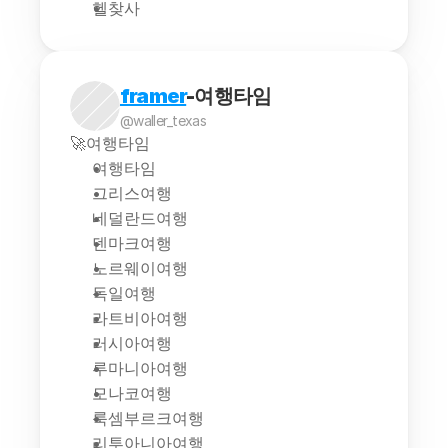
헬찾사
framer
-여행타임
@waller_texas
🚀여행타임
여행타임
그리스여행
네덜란드여행
덴마크여행
노르웨이여행
독일여행
라트비아여행
러시아여행
루마니아여행
모나코여행
룩셈부르크여행
리투아니아여행