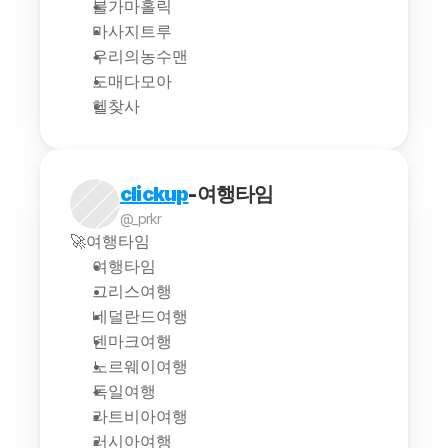
불가마홀릭
마사지트루
우리의농수맨
도매다모아
헬찾사
clickup
-여행타임
@_prkr
🚀여행타임
여행타임
그리스여행
네덜란드여행
덴마크여행
노르웨이여행
독일여행
라트비아여행
러시아여행