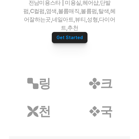
정수기파트너
전남미용스타 | 미용실,헤어샵,단발
오섹시운세
펌,C컬펌,염색,볼륨매직,볼륨펌,탈색,헤
병원파트너
어잘하는곳,네일아트,뷰티,성형,다이어
심부름/배달파트너
트,추천
재무설계파트너
전자담배파트너
Get Started
리눅스파트너
무지티파트너
탈모파트너
미싱파트너
가발파트너
타투파트너
링
크
레저스포츠파트너
어학연수파트너
애완용품파트너
밀키트파트너
천
국
약초파트너
캠핑파트너
튜닝파트너
모델파트너
다이어트파트너