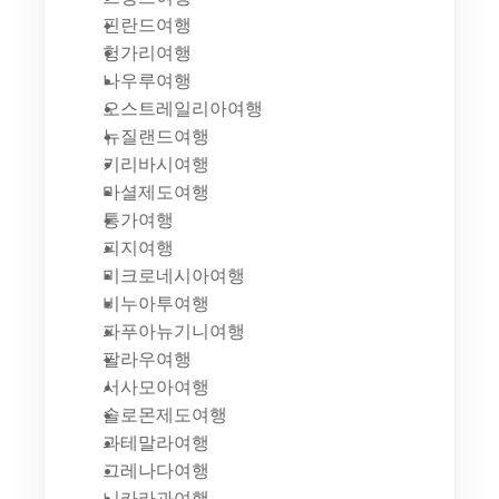
핀란드여행
헝가리여행
나우루여행
오스트레일리아여행
뉴질랜드여행
키리바시여행
마셜제도여행
통가여행
피지여행
미크로네시아여행
비누아투여행
파푸아뉴기니여행
팔라우여행
서사모아여행
솔로몬제도여행
과테말라여행
그레나다여행
니카라과여행