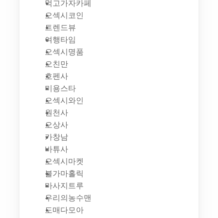
먹고가자카페
오섹시코인
트렌드뷰
여행타임
오섹시명품
오친만
호펜사
미용스타
오섹시와인
원천사
오상사
카창남
바튜사
오섹시마켓
불가마홀릭
마사지트루
우리의농수맨
도매다모아