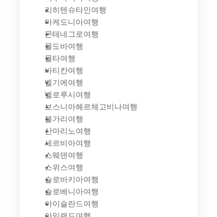
리히텐슈타인여행
마케도니아여행
몬테네그로여행
몰도바여행
몰타여행
바티칸여행
벨기에여행
벨로루시여행
보스니아헤르체고비나여행
불가리여행
산마리노여행
세르비아여행
스웨덴여행
스위스여행
슬로바키아여행
슬로베니아여행
아이슬란드여행
아일랜드여행