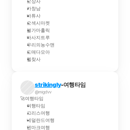
오상사
카창남
바튜사
오섹시마켓
불가마홀릭
마사지트루
우리의농수맨
도매다모아
헬찾사
strikingly
-여행타임
@migdvv
🚀여행타임
여행타임
그리스여행
네덜란드여행
덴마크여행