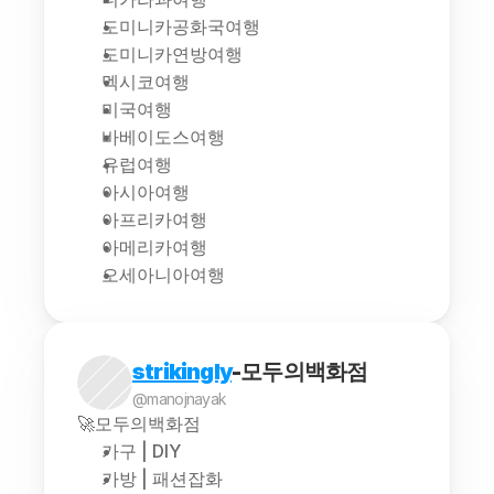
도미니카공화국여행
도미니카연방여행
멕시코여행
미국여행
바베이도스여행
유럽여행
아시아여행
아프리카여행
아메리카여행
오세아니아여행
strikingly
-모두의백화점
@manojnayak
🚀모두의백화점
가구 | DIY
가방 | 패션잡화