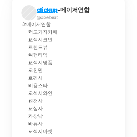
clickup
-메이저연합
@pixelbeat
🚀메이저연합
먹고가자카페
오섹시코인
트렌드뷰
여행타임
오섹시명품
오친만
호펜사
미용스타
오섹시와인
원천사
오상사
카창남
바튜사
오섹시마켓