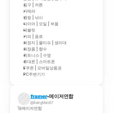
침구 | 커튼
카메라
캠핑 | 낚시
타이어 | 오일 | 부품
태블릿
커피 | 음료
화장지 | 물티슈 | 생리대
화장품 | 향수
휘트니스 | 수영
휴대폰 | 스마트폰
E쿠폰 | 모바일상품권
PC주변기기
framer
-메이저연합
@BeingMani97
🚀메이저연합