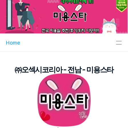
Home
주메뉴
㈜오섹시코리아 - 전남 - 미용스타
인기메뉴
파트너
핫블
XCLUB
오섹시이사
마스크팩파트너