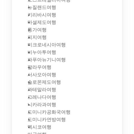
뉴질랜드여행
키리바시여행
마셜제도여행
통가여행
피지여행
미크로네시아여행
비누아투여행
파푸아뉴기니여행
팔라우여행
서사모아여행
솔로몬제도여행
과테말라여행
그레나다여행
니카라과여행
도미니카공화국여행
도미니카연방여행
멕시코여행