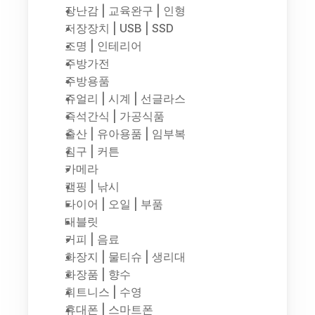
장난감 | 교육완구 | 인형
저장장치 | USB | SSD
조명 | 인테리어
주방가전
주방용품
쥬얼리 | 시계 | 선글라스
즉석간식 | 가공식품
출산 | 유아용품 | 임부복
침구 | 커튼
카메라
캠핑 | 낚시
타이어 | 오일 | 부품
태블릿
커피 | 음료
화장지 | 물티슈 | 생리대
화장품 | 향수
휘트니스 | 수영
휴대폰 | 스마트폰