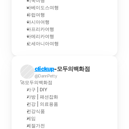
미국여행
바베이도스여행
유럽여행
아시아여행
아프리카여행
아메리카여행
오세아니아여행
clickup
-모두의백화점
@DannPetty
🚀모두의백화점
가구 | DIY
가방 | 패션잡화
건강 | 의료용품
건강식품
게임
계절가전