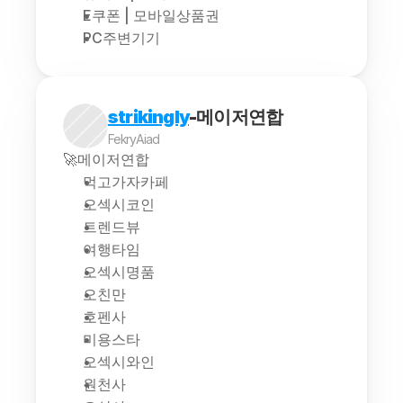
E쿠폰 | 모바일상품권
PC주변기기
strikingly
-메이저연합
FekryAiad
🚀메이저연합
먹고가자카페
오섹시코인
트렌드뷰
여행타임
오섹시명품
오친만
호펜사
미용스타
오섹시와인
원천사