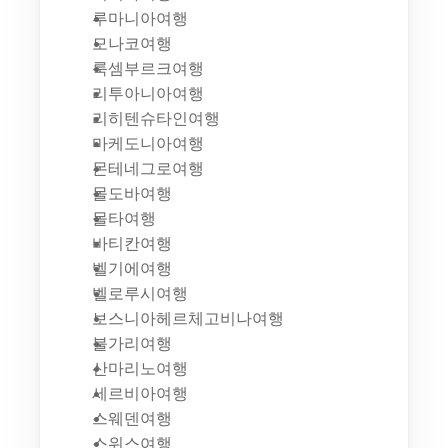
루마니아여행
모나코여행
룩셈부르크여행
리투아니아여행
리히텐슈타인여행
마케도니아여행
몬테네그로여행
몰도바여행
몰타여행
바티칸여행
벨기에여행
벨로루시여행
보스니아헤르체고비나여행
불가리여행
산마리노여행
세르비아여행
스웨덴여행
스위스여행