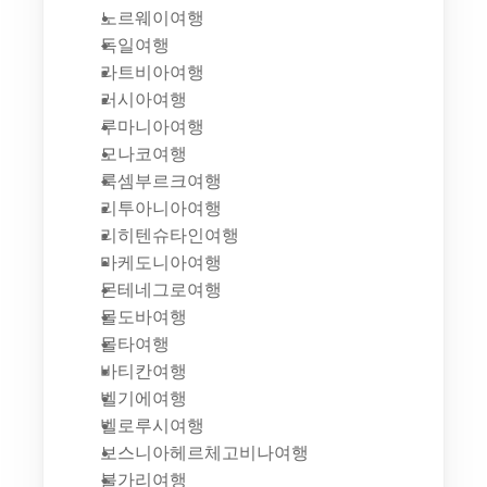
노르웨이여행
독일여행
라트비아여행
러시아여행
루마니아여행
모나코여행
룩셈부르크여행
리투아니아여행
리히텐슈타인여행
마케도니아여행
몬테네그로여행
몰도바여행
몰타여행
바티칸여행
벨기에여행
벨로루시여행
보스니아헤르체고비나여행
불가리여행